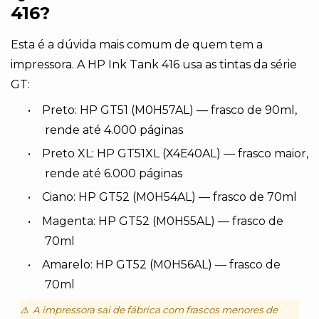
416?
Esta é a dúvida mais comum de quem tem a
impressora. A HP Ink Tank 416 usa as tintas da série
GT:
•
Preto: HP GT51 (M0H57AL) — frasco de 90ml,
rende até 4.000 páginas
•
Preto XL: HP GT51XL (X4E40AL) — frasco maior,
rende até 6.000 páginas
•
Ciano: HP GT52 (M0H54AL) — frasco de 70ml
•
Magenta: HP GT52 (M0H55AL) — frasco de
70ml
•
Amarelo: HP GT52 (M0H56AL) — frasco de
70ml
⚠️
A impressora sai de fábrica com frascos menores de